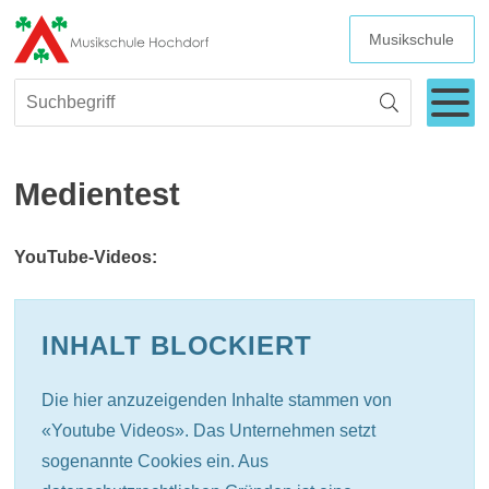
SCHNELLNAVIGATION
Navigieren in Hochdorf
WEITERE I
Musikschule
HAUPT
Suchbegriff
Menu
Suche starten
Medientest
YouTube-Videos:
INHALT BLOCKIERT
Die hier anzuzeigenden Inhalte stammen von
«Youtube Videos». Das Unternehmen setzt
sogenannte Cookies ein. Aus